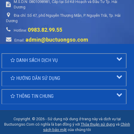
M.S.D.N: 0801098981, Cấp tại Sở Kế Hoạch và Đầu Tư Tp. Hải
Dương
Địa chỉ:
Số 47, phố Nguyễn Thượng Mẫn, P. Nguyễn Trãi, Tp. Hải
Dương
0983.82.99.55
Hotline:
admin@buctuongso.com
Email:
DANH SÁCH DỊCH VỤ
HƯỚNG DẪN SỬ DỤNG
THÔNG TIN CHUNG
Copyright. © 2026 - Sử dụng nội dung ở trang này và dịch vụ tại
Buctuongso.Com có nghĩa là bạn đồng ý với
Thỏa thuận sử dụng
và
Chính
sách bảo mật
của chúng tôi